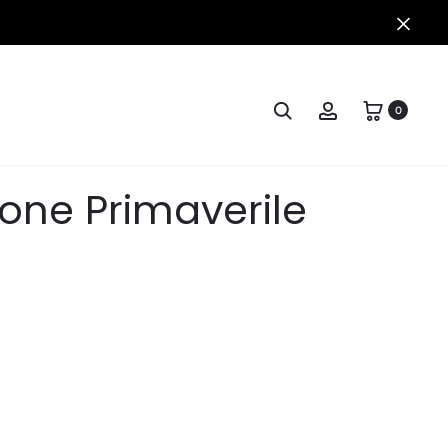
Clo
Cerca
Account
0
ione Primaverile